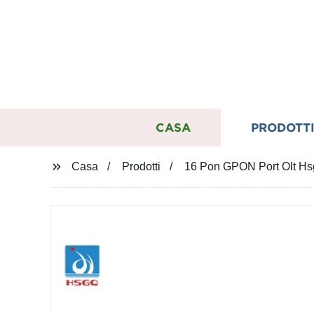
CASA
PRODOTT
Casa
Prodotti
16 Pon GPON Port Olt Hs