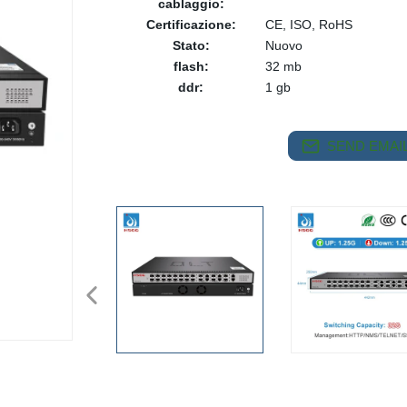
cablaggio:
Certificazione:
CE, ISO, RoHS
Stato:
Nuovo
flash:
32 mb
ddr:
1 gb
SEND EMAIL