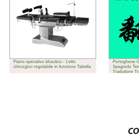
Portoghese Giapponese Francese
Mixer automa
Spagnolo Tedesco Arabo Lingua Cinese
OEM per polv
Traduttore Traduzione
CO