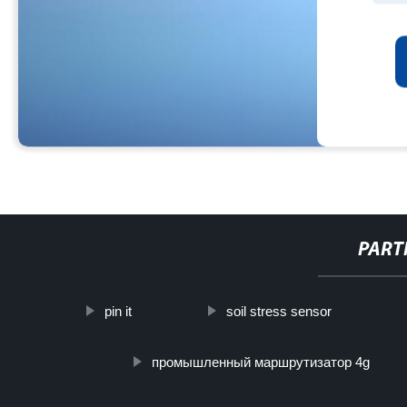
PART
pin it
soil stress sensor
промышленный маршрутизатор 4g