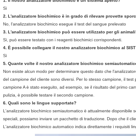
1. Il nostro
analizzatore biochimico
è un sistema aperto?
Sì
2.
L'analizzatore biochimico
è in grado di rilevare provette sporc
No,
l'analizzatore biochimico
esegue il test del sangue prelevato
3. L'
analizzatore biochimico può
essere utilizzato per gli animal
Sì, può essere testato con i reagenti biochimici corrispondenti.
4. È possibile
collegare il nostro analizzatore biochimico al SI
Sì
5. Quante volte il nostro
analizzatore biochimico semiautomatic
Non esiste alcun modo per determinare questo dato che
l'analizzato
del campione del cliente sono diversi. Per lo stesso campione, il test 
campione A è stato eseguito, ad esempio, se il risultato del primo cam
pulizia, è possibile testare il secondo campione.
6. Quali sono le lingue supportate?
L'
analizzatore biochimico semiautomatico
è attualmente disponibile so
speciali, possiamo inviare un pacchetto di traduzione. Dopo che il cli
L'
analizzatore biochimico automatico
indica direttamente i requisiti li