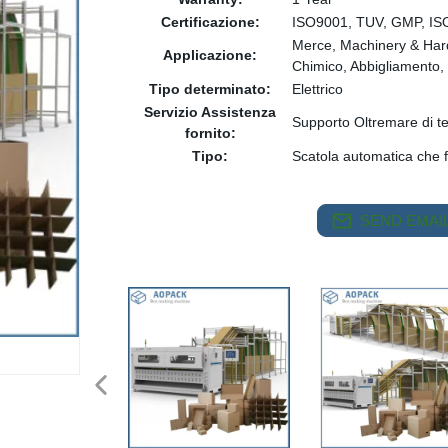
Certificazione:
ISO9001, TUV, GMP, IS
Merce, Machinery & Hardw
Applicazione:
Chimico, Abbigliamento, 
Tipo determinato:
Elettrico
Servizio Assistenza
Supporto Oltremare di te
fornito:
Tipo:
Scatola automatica che 
SEND EMAIL