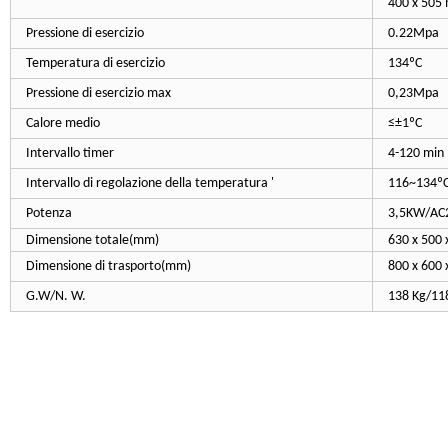
400 x 505
Pressione di esercizio
0.22Mpa
Temperatura di esercizio
134ºC
Pressione di esercizio max
0,23Mpa
Calore medio
≤±1ºC
Intervallo timer
4-120 min
Intervallo di regolazione della temperatura '
116~134º
Potenza
3,5KW/AC
Dimensione totale(mm)
630 x 500
Dimensione di trasporto(mm)
800 x 600 
G.W/N. W.
138 Kg/11