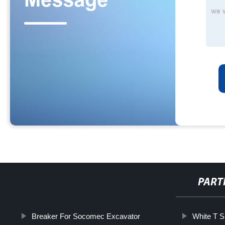
PART
Breaker For Socomec Excavator
White T Sh