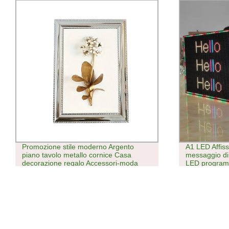
A1 LED Affissioni LED RGB per interno
Test rapido k
messaggio di scorrimento dei segnali
dengue/Test 
LED programmabili Display LED
uso domestico