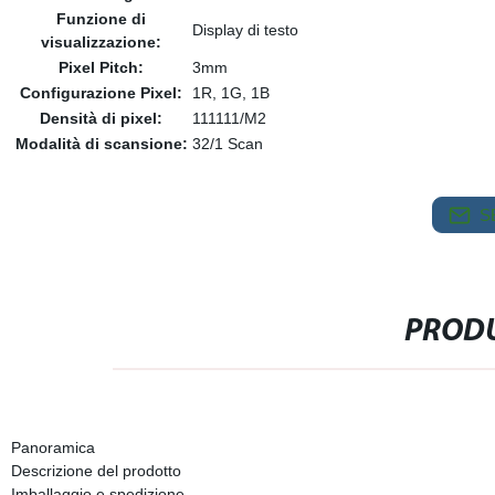
Funzione di
Display di testo
visualizzazione:
Pixel Pitch:
3mm
Configurazione Pixel:
1R, 1G, 1B
Densità di pixel:
111111/M2
Modalità di scansione:
32/1 Scan
S
PRODU
Panoramica
Descrizione del prodotto
Imballaggio e spedizione