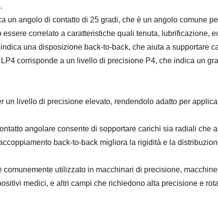
.
ica un angolo di contatto di 25 gradi, che è un angolo comune per 
 essere correlato a caratteristiche quali tenuta, lubrificazione, e
 indica una disposizione back-to-back, che aiuta a supportare cari
; LP4 corrisponde a un livello di precisione P4, che indica un gra
per un livello di precisione elevato, rendendolo adatto per applic
ontatto angolare consente di sopportare carichi sia radiali che ass
accoppiamento back-to-back migliora la rigidità e la distribuzio
o è comunemente utilizzato in macchinari di precisione, macchine
sitivi medici, e altri campi che richiedono alta precisione e rota