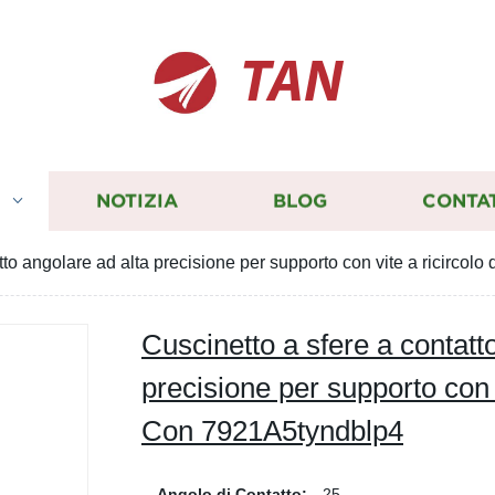
TAN
I
NOTIZIA
BLOG
CONTA
tto angolare ad alta precisione per supporto con vite a ricircol
Cuscinetto a sfere a contatt
precisione per supporto con v
Con 7921A5tyndblp4
Angolo di Contatto:
25