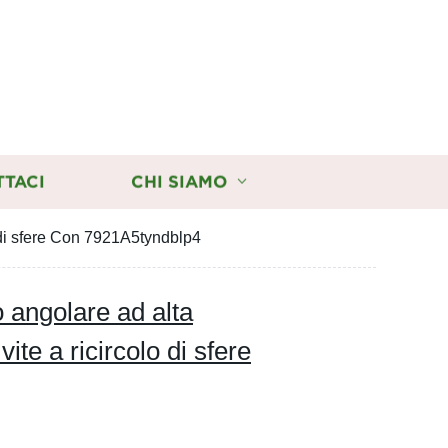
TTACI
CHI SIAMO
o di sfere Con 7921A5tyndblp4
o angolare ad alta
ite a ricircolo di sfere