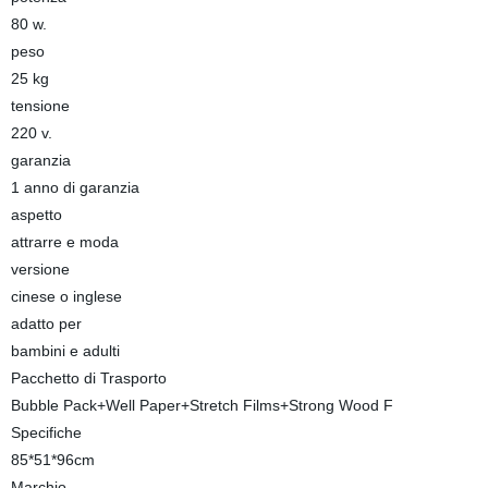
80 w.
peso
25 kg
tensione
220 v.
garanzia
1 anno di garanzia
aspetto
attrarre e moda
versione
cinese o inglese
adatto per
bambini e adulti
Pacchetto di Trasporto
Bubble Pack+Well Paper+Stretch Films+Strong Wood F
Specifiche
85*51*96cm
Marchio