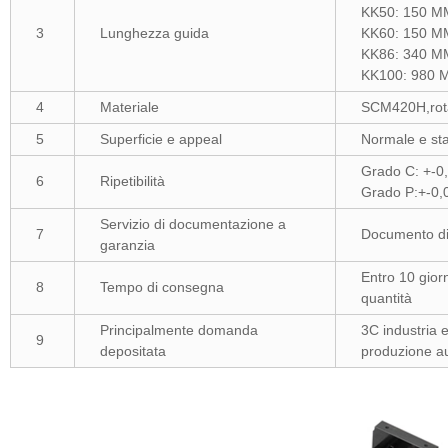
KK50: 150 M
3
Lunghezza guida
KK60: 150 M
KK86: 340 M
KK100: 980 
4
Materiale
SCM420H,rota
5
Superficie e appeal
Normale e st
Grado C: +-0
6
Ripetibilità
Grado P:+-0,
Servizio di documentazione a
7
Documento di 
garanzia
Entro 10 giorn
8
Tempo di consegna
quantità
Principalmente domanda
3C industria e
9
depositata
produzione au