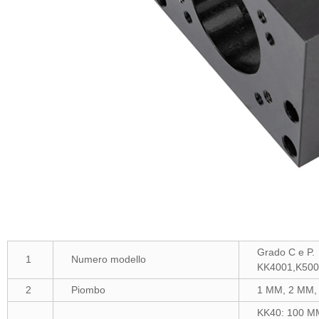
Grado C e P.
1
Numero modello
KK4001,K500
2
Piombo
1 MM, 2 MM,
KK40: 100 M