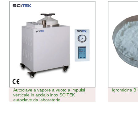
Igromicina B CAS 31282-04-9
Prodotti spaz
elettrico rica
Spazzolino el
alta frequen