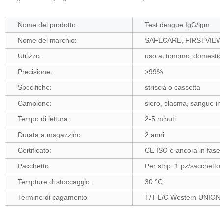
Nome del prodotto
Test dengue IgG/lgm
Nome del marchio:
SAFECARE, FIRSTVIEW o 
Utilizzo:
uso autonomo, domestic
Precisione:
>99%
Specifiche:
striscia o cassetta
Campione:
siero, plasma, sangue i
Tempo di lettura:
2-5 minuti
Durata a magazzino:
2 anni
Certificato:
CE ISO è ancora in fase
Pacchetto:
Per strip: 1 pz/sacchett
Tempture di stoccaggio:
30 °C
Termine di pagamento
T/T L/C Western UNION 