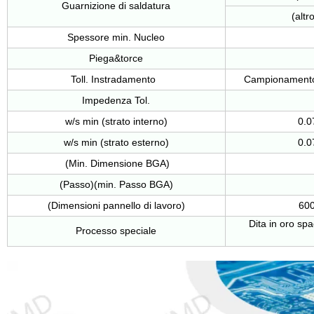
Guarnizione di saldatura
(alt
Spessore min. Nucleo
Piega&torce
Toll. Instradamento
Campionament
Impedenza Tol.
w/s min (strato interno)
0.0
w/s min (strato esterno)
0.0
(Min. Dimensione BGA)
(Passo)(min. Passo BGA)
(Dimensioni pannello di lavoro)
60
Dita in oro sp
Processo speciale