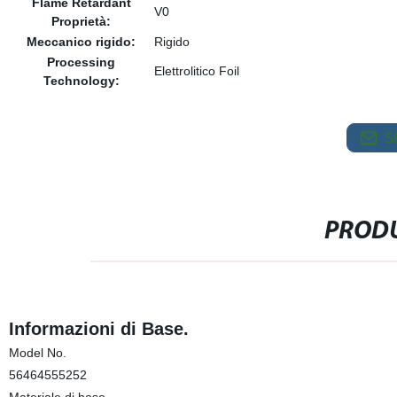
Flame Retardant
V0
Proprietà:
Meccanico rigido:
Rigido
Processing
Elettrolitico Foil
Technology:
S
PRODU
Informazioni di Base.
Model No.
56464555252