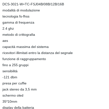
DCS-3021-W+TC-FSJ04B/08B/12B/16B
modalità di modulazione
tecnologia fs-fhss
gamma di frequenza
2.4 ghz
metodo di crittografia
aes
capacità massima del sistema
ricevitori illimitati entro la distanza del segnale
funzione di raggruppamento
fino a 255 gruppi
sensibilità
-121 dbm
presa per cuffie
jack stereo da 3,5 mm
schermo oled
35*10mm
display della batteria