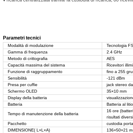
Parametri tecnici
Modalità di modulazione
Tecnologia F
Gamma di frequenza
2.4 GHz
Metodo di crittografia
AES
Capacità massima del sistema
Ricevitori illi
Funzione di raggruppamento
fino a 255 gru
Sensibilità
-121 dBm
Presa per cuffie
jack stereo d
Schermo OLED
35×10 mm
Display della batteria
visualizzazio
Batteria
Batteria al lit
16 ore (batte
Tempo di manutenzione della batteria
risultati divers
Pacchetto
custodia portat
DIMENSIONE( L×L×A)
136×50×21 