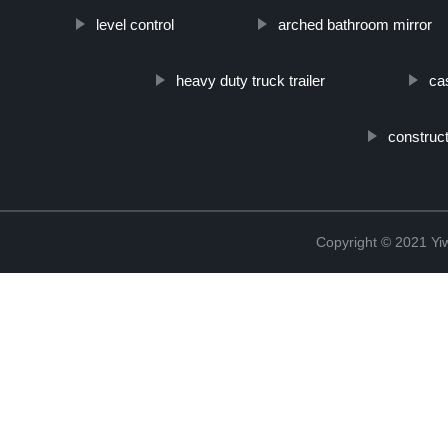
level control
arched bathroom mirror
heavy duty truck trailer
ca
construc
Copyright © 2021 Yiw