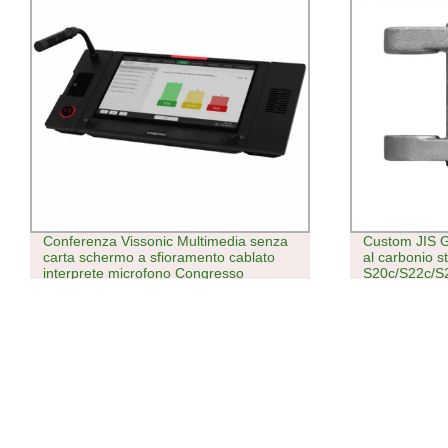
Custom JIS G4051, giapponese, acciaio
Borsa termic
al carbonio standard
coibentata p
S20c/S22c/S25c/S28c/S30c/S33c/S35c,
grande riutili
microfusione Produzione