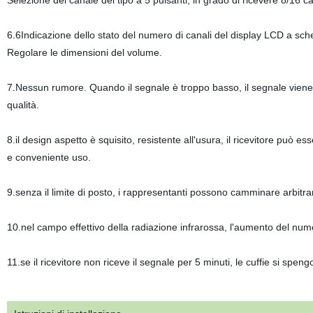
Selezione del canale del tipo a 5 pulsanti, in grado di ricevere 8/16 ca
6.6Indicazione dello stato del numero di canali del display LCD a sch
Regolare le dimensioni del volume.
7.Nessun rumore. Quando il segnale è troppo basso, il segnale viene d
qualità.
8.il design aspetto è squisito, resistente all'usura, il ricevitore può
e conveniente uso.
9.senza il limite di posto, i rappresentanti possono camminare arbit
10.nel campo effettivo della radiazione infrarossa, l'aumento del numer
11.se il ricevitore non riceve il segnale per 5 minuti, le cuffie si sp