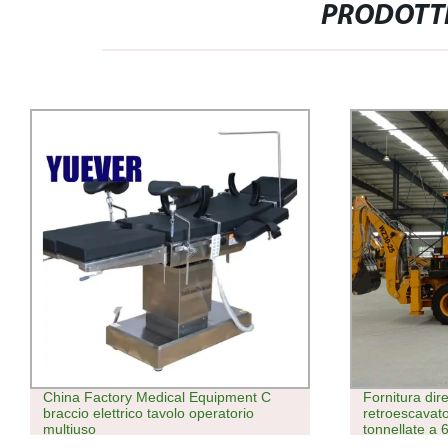
PRODOTTI
Fornitura diretta in fabbrica del
Lucidatrice p
retroescavatore idraulico da 8
per lamiere
tonnellate a 6 tonnellate marchio Cina
Caricatore minipala caricatrice in