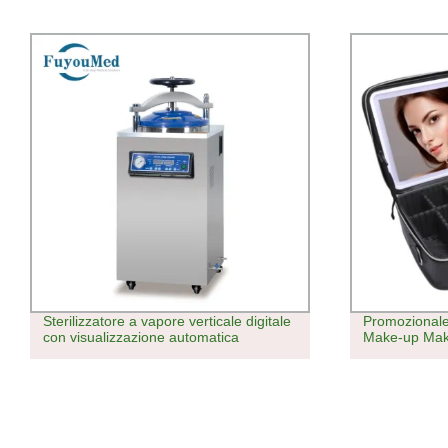
Promozionale viaggio LED illuminato
Palestra Stre
Make-up Make-up Specchio cosmetico
approvvigio
Produttore ci
uomo in coto