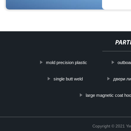
PART
mold precision plastic
outboar
single butt weld
двери л
large magnetic coat ho
Copyright © 2021 Yiw