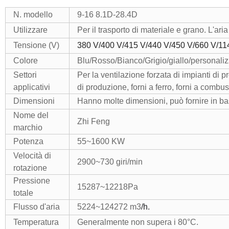
N. modello
9-16 8.1D-28.4D
Utilizzare
Per il trasporto di materiale e grano. L'ar
Tensione (V)
380 V/400 V/415 V/440 V/450 V/660 V/11
Colore
Blu/Rosso/Bianco/Grigio/giallo/personaliz
Settori
Per la ventilazione forzata di impianti di p
applicativi
di produzione, forni a ferro, forni a combu
Dimensioni
Hanno molte dimensioni, può fornire in bas
Nome del
Zhi Feng
marchio
Potenza
55~1600 KW
Velocità di
2900~730 giri/min
rotazione
Pressione
15287~12218Pa
totale
Flusso d'aria
5224~124272 m3
/h.
Temperatura
Generalmente non supera i 80°C.