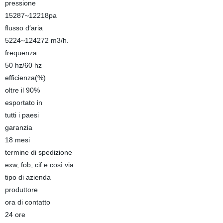
pressione
15287~12218pa
flusso d′aria
5224~124272 m3/h.
frequenza
50 hz/60 hz
efficienza(%)
oltre il 90%
esportato in
tutti i paesi
garanzia
18 mesi
termine di spedizione
exw, fob, cif e così via
tipo di azienda
produttore
ora di contatto
24 ore