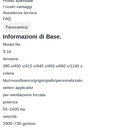
Profilo aziendale
I nostri vantaggi
Assistenza tecnica
FAQ
Panoramica
Informazioni di Base.
Model No.
9-16
tensione
380 v/400 v/415 v/440 v/450 v/660 v/1140 v.
colore
blu/rosso/bianco/grigio/giallo/personalizzato
settori applicativi
per ventilazione forzata
potenza
55~1600 kw
velocità
2900~730 giri/min