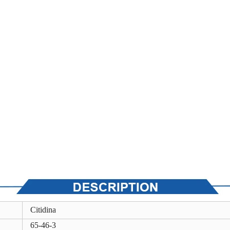
Citidina
65-46-3