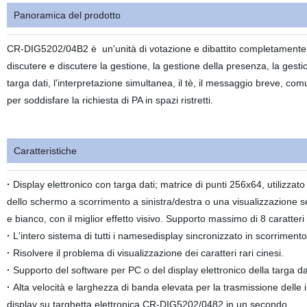
Panoramica del prodotto
CR-DIG5202/04B2 è
un'unità di votazione e dibattito completamente
discutere e discutere la gestione, la gestione della presenza, la gestio
targa dati, l'interpretazione simultanea, il tè, il messaggio breve, comu
per soddisfare la richiesta di PA in spazi ristretti.
Caratteristiche
·
Display elettronico con targa dati; matrice di punti 256x64, utilizzato
dello schermo a scorrimento a sinistra/destra o una visualizzazione se
e bianco, con il miglior effetto visivo. Supporto massimo di 8 caratteri 
·
L'intero sistema di tutti i namesedisplay sincronizzato in scorrimento
·
Risolvere il problema di visualizzazione dei caratteri rari cinesi.
·
Supporto del software per PC o del display elettronico della targa da
·
Alta velocità e larghezza di banda elevata per la trasmissione delle i
display su targhetta elettronica CR-DIG5202/0482 in un secondo.