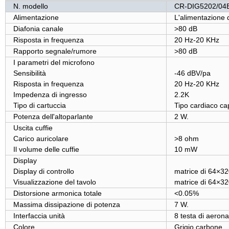
N. modello
CR-DIG5202/04
Alimentazione
L'alimentazione 
Diafonia canale
>80 dB
Risposta in frequenza
20 Hz-20 KHz
Rapporto segnale/rumore
>80 dB
I parametri del microfono
Sensibilità
-46 dBV/pa
Risposta in frequenza
20 Hz-20 KHz
Impedenza di ingresso
2.2K
Tipo di cartuccia
Tipo cardiaco cap
Potenza dell'altoparlante
2 W.
Uscita cuffie
Carico auricolare
>8 ohm
Il volume delle cuffie
10 mW
Display
Display di controllo
matrice di 64×32
Visualizzazione del tavolo
matrice di 64×32
Distorsione armonica totale
<0.05%
Massima dissipazione di potenza
7 W.
Interfaccia unità
8 testa di aerona
Colore
Grigio carbone